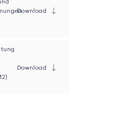
und
mmungen
Download
itung
Download
M2)