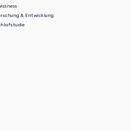
wissness
orschung & Entwicklung
chlafstudie