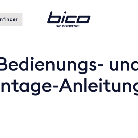
nfinder
Bedienungs- un
ntage-Anleitun