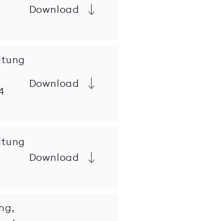
Download
itung
Download
4
itung
Download
ng,