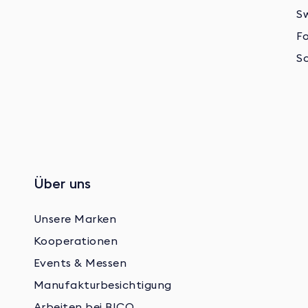
S
F
S
Über uns
Unsere Marken
Kooperationen
Events & Messen
Manufaktur­besichtigung
Arbeiten bei BICO