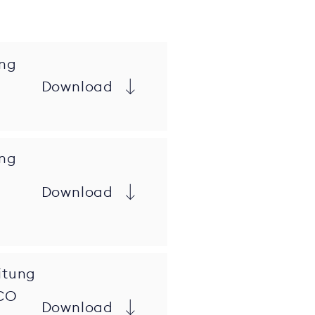
ng
Download
ng
Download
itung
ICO
Download