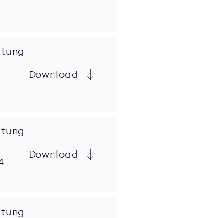
itung
Download
itung
Download
4
itung