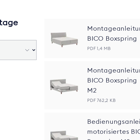
tage
Montageanleitu
BICO Boxspring
PDF 1,4 MB
Montageanleitu
BICO Boxspring
M2
PDF 762,2 KB
Bedienungsanle
motorisiertes B