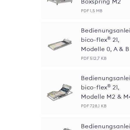
Boxspring M2
PDF 1,5 MB
Bedienungsanle
®
bico-flex
21,
Modelle 0, A & B
PDF 512,7 KB
Bedienungsanle
®
bico-flex
21,
Modelle M2 & M
PDF 728,1 KB
Bedienungsanle