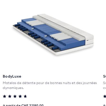
BodyLuxe
S
Matelas de détente pour de bonnes nuits et des journées
S
dynamiques.
c
Note
N
4.5
5
à partir de CHF 2’090.00
à