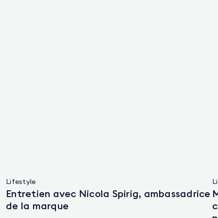
Lifestyle
L
Entretien avec Nicola Spirig, ambassadrice
M
de la marque
c
p