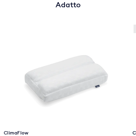
Adatto
ClimaFlow
C