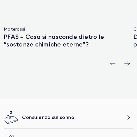
Materassi
C
PFAS – Cosa si nasconde dietro le
D
“sostanze chimiche eterne”?
p
Consulenza sul sonno