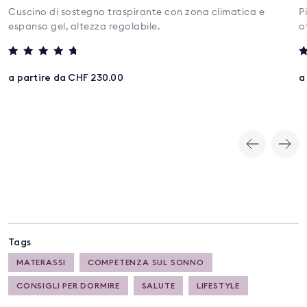
Cuscino di sostegno traspirante con zona climatica e
P
espanso gel, altezza regolabile.
o
Valutato
V
4.5
5
a partire da CHF 230.00
a
su 5
s
Tags
MATERASSI
COMPETENZA SUL SONNO
CONSIGLI PER DORMIRE
SALUTE
LIFESTYLE