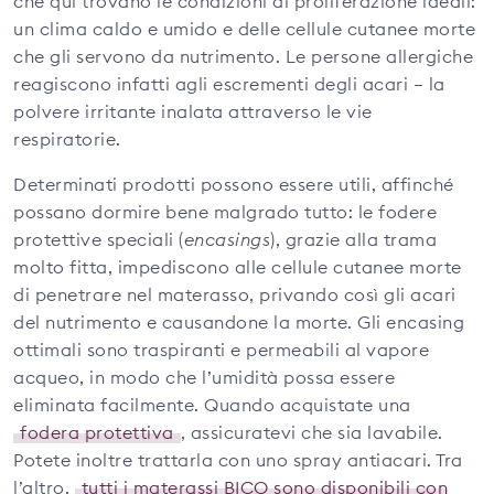
che qui trovano le condizioni di proliferazione ideali:
un clima caldo e umido e delle cellule cutanee morte
che gli servono da nutrimento. Le persone allergiche
reagiscono infatti agli escrementi degli acari – la
polvere irritante inalata attraverso le vie
respiratorie.
Determinati prodotti possono essere utili, affinché
possano dormire bene malgrado tutto: le fodere
protettive speciali (
encasings
), grazie alla trama
molto fitta, impediscono alle cellule cutanee morte
di penetrare nel materasso, privando così gli acari
del nutrimento e causandone la morte. Gli encasing
ottimali sono traspiranti e permeabili al vapore
acqueo, in modo che l’umidità possa essere
eliminata facilmente. Quando acquistate una
fodera protettiva
, assicuratevi che sia lavabile.
Potete inoltre trattarla con uno spray antiacari. Tra
l’altro,
tutti i materassi BICO sono disponibili con