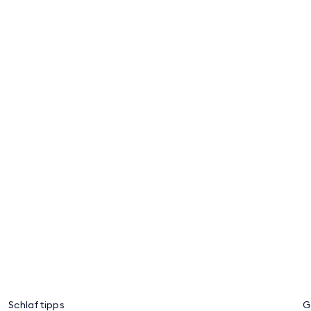
Schlaftipps
G