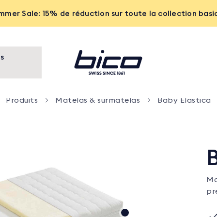
mmer Sale: 15% de réduction sur toute la collection basi
s
Produits
Matelas & surmatelas
Baby Elastica
B
Ma
pr