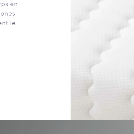
rps en
zones
nt le