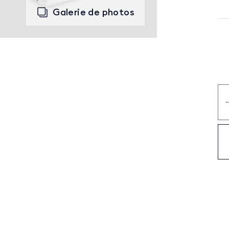
Galerie de photos
qu
de
Ba
El