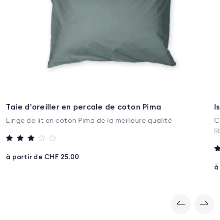
Taie d’oreiller en percale de coton Pima
I
Linge de lit en coton Pima de la meilleure qualité
C
l
Note
3
à partir de CHF 25.00
N
sur 5
5
à
s