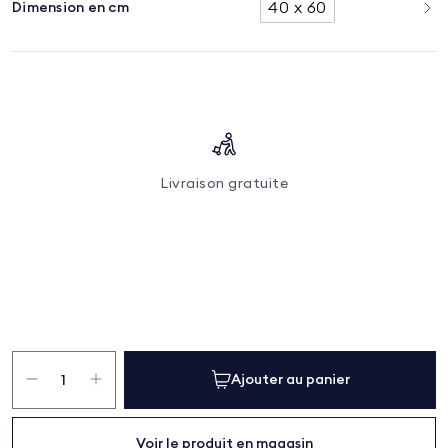
40 x 60
Dimension en cm
Livraison gratuite
quantité
de
Ajouter au panier
Oreiller
confort
Isabelle
Voir le produit en magasin