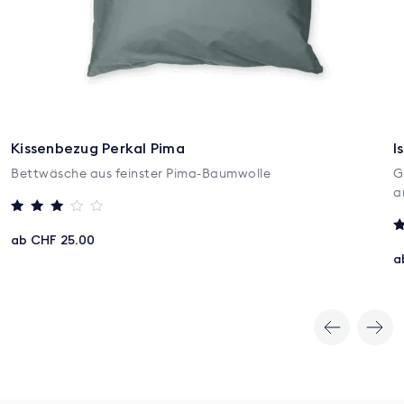
Kissenbezug Perkal Pima
I
Bettwäsche aus feinster Pima-Baumwolle
G
a
Bewertet
mit
ab CHF 25.00
B
3
5
a
von 5
v