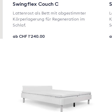
Swingflex Couch C
S
Lattenrost als Bett mit abgestimmter
L
Körperlagerung für Regeneration im
K
Schlaf.
S
ab CHF 1'240.00
a