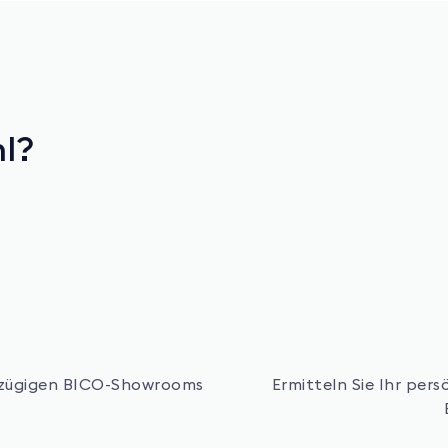
hl?
osszügigen BICO-Showrooms
Ermitteln Sie Ihr per