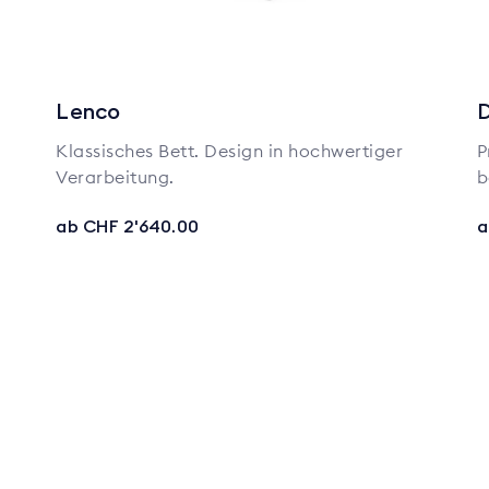
Lenco
D
Klassisches Bett. Design in hochwertiger
P
Verarbeitung.
b
ab CHF 2'640.00
a