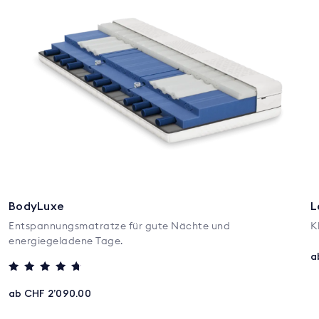
BodyLuxe
L
Entspannungsmatratze für gute Nächte und
K
energiegeladene Tage.
a
Bewertet mit
4.5
ab CHF 2’090.00
von 5