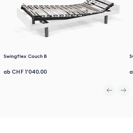
Swingflex Couch B
S
ab CHF 1’040.00
a
Zum Produkt