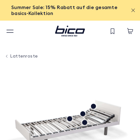
Summer Sale: 15% Rabatt auf die gesamte
basics-Kollektion
Lattenroste