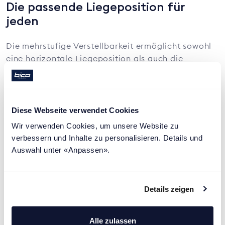
Die passende Liegeposition für
jeden
Die mehrstufige Verstellbarkeit ermöglicht sowohl
eine horizontale Liegeposition als auch die
individuelle Hochlagerung des Kopfs. Diese kann
den Nacken und Schulterbereich unterstützen und
die Atemwege bei Schnarchen oder Erkältungen
entlasten.
Diese Webseite verwendet Cookies
Wir verwenden Cookies, um unsere Website zu 
verbessern und Inhalte zu personalisieren. Details und 
Auswahl unter «Anpassen».
Details zeigen
Alle zulassen