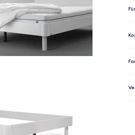
Fü
Ko
Fa
Ve