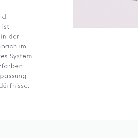
und
ist
in der
nbach im
res System
zfarben
Anpassung
dürfnisse.