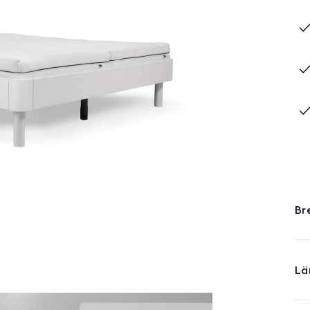
Br
Lä