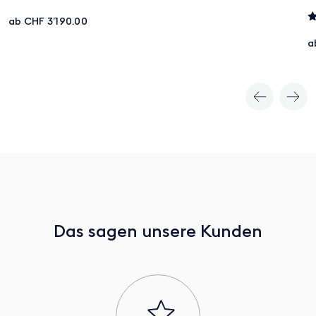
ab CHF 3’190.00
B
4
a
v
Das sagen unsere Kunden