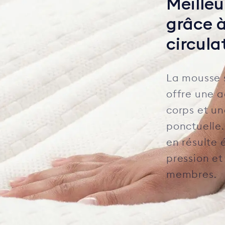
Meille
grâce 
circula
La mousse 
offre une 
corps et un
ponctuelle
en résulte 
pression e
membres.