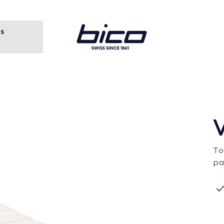
s
Produits
Matelas & surmatelas
Vita
V
To
pa