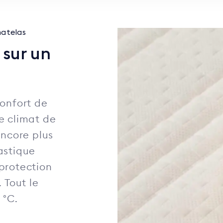
matelas
sur un
confort de
e climat de
encore plus
astique
protection
 Tout le
 °C.