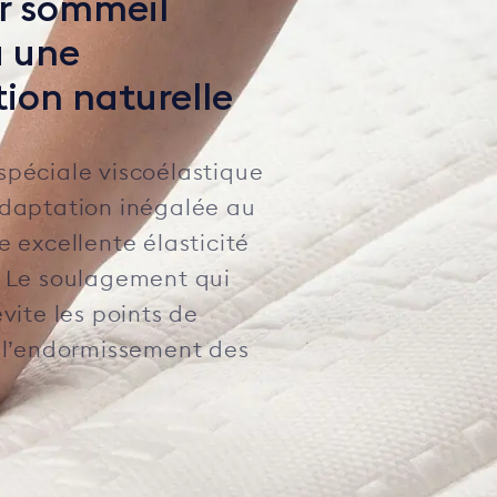
ur sommeil
à une
tion naturelle
spéciale viscoélastique
adaptation inégalée au
e excellente élasticité
. Le soulagement qui
évite les points de
t l’endormissement des