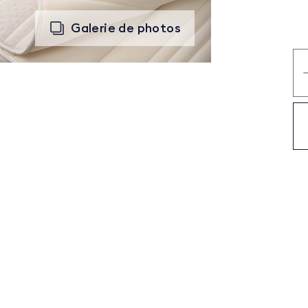
Galerie de photos
qu
de
Vi