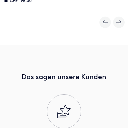
ab CHF 195.00
von 5
Das sagen unsere Kunden