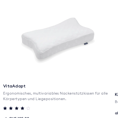
VitaAdapt
Ergonomisches, multivariables Nackenstützkissen für alle
K
Körpertypen und Liegepositionen.
B
a
Bewertet mit
4