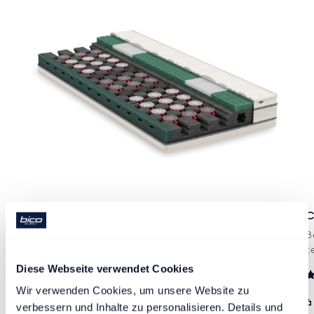
ClimaFine
C
Le top des matelas climatisés, excellent climat de lit et
B
soutien du corps.
t
Diese Webseite verwendet Cookies
à partir de CHF 2’640.00
N
Wir verwenden Cookies, um unsere Website zu 
5
à
verbessern und Inhalte zu personalisieren. Details und 
s