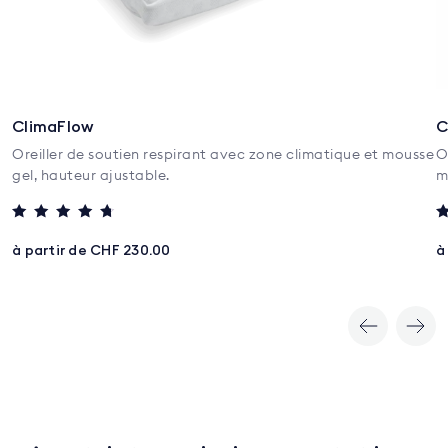
ClimaFlow
C
Oreiller de soutien respirant avec zone climatique et mousse
O
gel, hauteur ajustable.
m
Note
N
4.5
5
à partir de CHF 230.00
à
sur 5
s