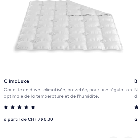
ClimaLuxe
B
Couette en duvet climatisée, brevetée, pour une régulation
N
optimale de la température et de l’humidité.
d
Note
N
5
5
à partir de CHF 790.00
à
sur 5
s