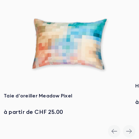
H
Taie d’oreiller Meadow Pixel
à
à partir de CHF 25.00
Voir le produit