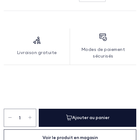
Modes de paiement
Livraison gratuite
sécurisés
quantité
de
Ajouter au panier
Housse
de
couette
Meadow
Voir le produit en magasin