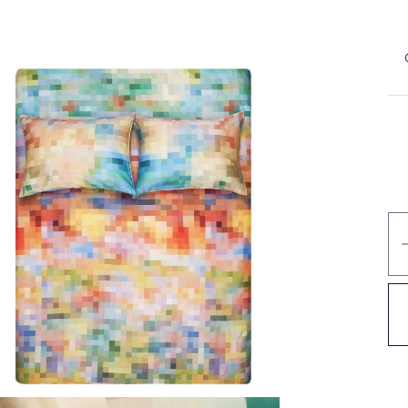
Du
Me
Pix
Me