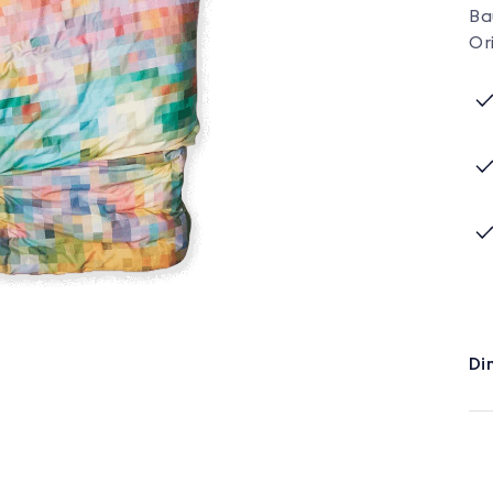
Ba
Or
Di