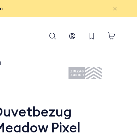
on
l
Duvetbezug
Meadow Pixel