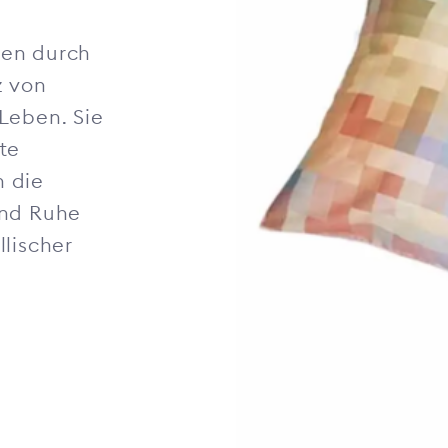
hen durch
z von
Leben. Sie
te
 die
und Ruhe
lischer