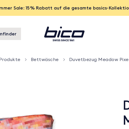
mmer Sale: 15% Rabatt auf die gesamte basics-Kollekti
nfinder
Produkte
Bettwäsche
Duvetbezug Meadow Pixe