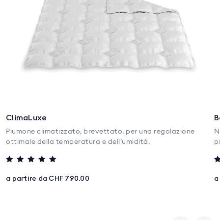
ClimaLuxe
B
Piumone climatizzato, brevettato, per una regolazione
N
ottimale della temperatura e dell’umidità.
p
Valutato
V
5
5
a partire da CHF 790.00
a
su 5
s