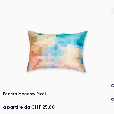
C
Federa Meadow Pixel
a
a partire da CHF 25.00