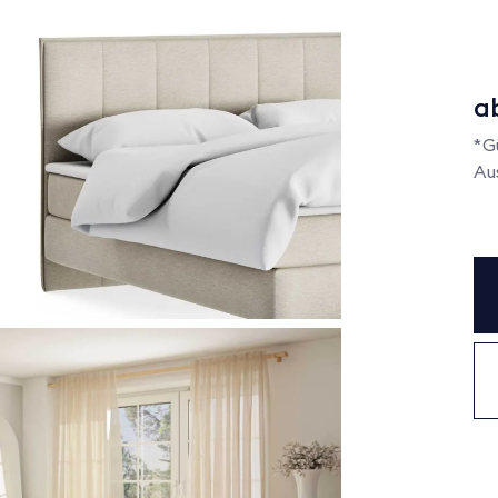
a
*G
Au