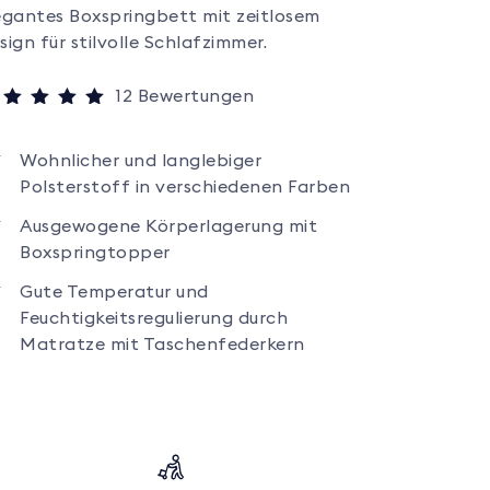
egantes Boxspringbett mit zeitlosem
sign für stilvolle Schlafzimmer.
12
Bewertungen
wertet mit
5
n 5,
sierend auf
Wohnlicher und langlebiger
ndenbewertungen
Polsterstoff in verschiedenen Farben
Ausgewogene Körperlagerung mit
Boxspringtopper
Gute Temperatur und
Feuchtigkeitsregulierung durch
Matratze mit Taschenfederkern