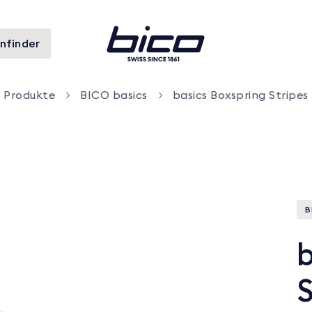
nfinder
Produkte
BICO basics
basics Boxspring Stripes
B
b
S