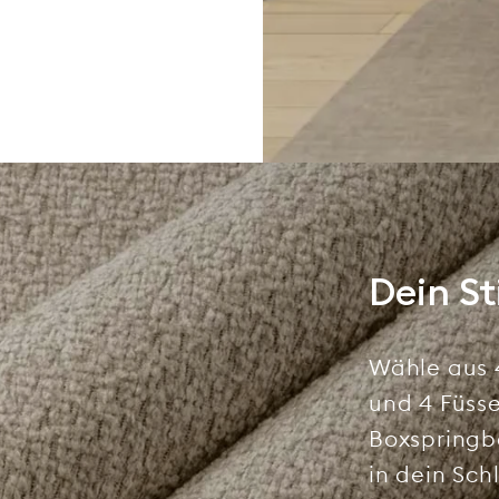
Dein St
Wähle aus 4
und 4 Füss
Boxspringbe
in dein Sch