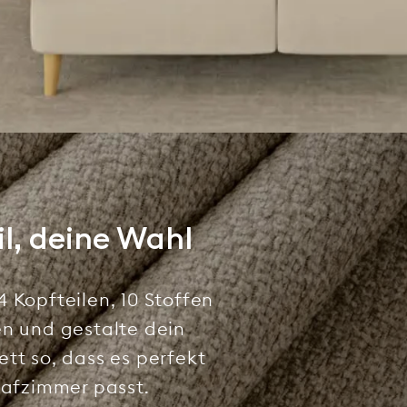
il, deine Wahl
 Kopfteilen, 10 Stoffen
en und gestalte dein
tt so, dass es perfekt
lafzimmer passt.