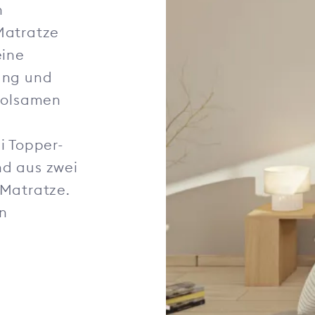
n
Matratze
eine
ung und
rholsamen
i Topper-
d aus zwei
 Matratze.
n