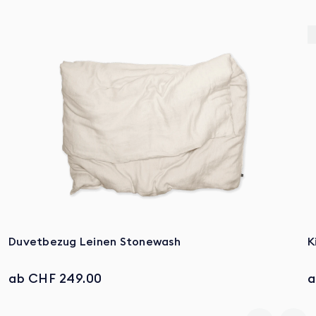
Duvetbezug Leinen Stonewash
K
ab CHF 249.00
a
Zum Produkt