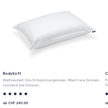
BodySoft
C
Weltneuheit: Das Entspannungskissen. Weich wie Daunen,
P
stützend wie Schaum.
T
Bewertet mit
B
5
5
ab CHF 240.00
a
von 5
v