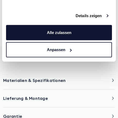
MasterFit-Bezug
1
Details zeigen
Swisswool-Auflage
2
Alle zulassen
EvoPore
HRC
-Kern
3
Anpassen
Materialien & Spezifikationen
Lieferung & Montage
Garantie