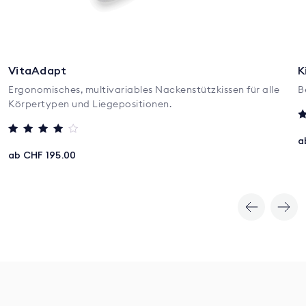
VitaAdapt
K
Ergonomisches, multivariables Nackenstützkissen für alle
B
Körpertypen und Liegepositionen.
B
m
a
Bewertet mit
3
4
ab CHF 195.00
v
von 5