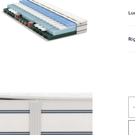
Lu
Ri
Bo
qu