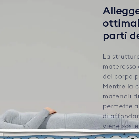
Allegg
ottimal
parti d
La struttu
materasso 
del corpo p
Mentre la 
materiali d
permette al
di affonda
viene sost