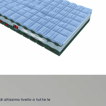
altissimo livello a tutte le
o