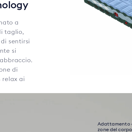
nology
inato a
 taglio,
di sentirsi
nte si
 abbraccio.
ione di
 relax ai
Adattamento di 
zone del corp