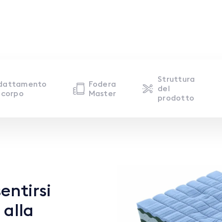
Struttura
dattamento
Fodera
del
 corpo
Master
prodotto
entirsi
 alla