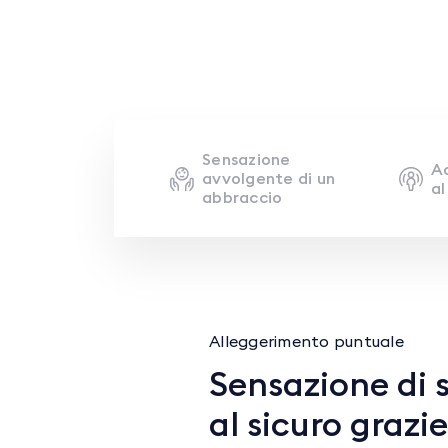
Sensazione
A
avvolgente di un
al
abbraccio
Alleggerimento puntuale
Sensazione di s
al sicuro grazie