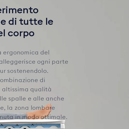
erimento
e di tutte le
el corpo
ra ergonomica del
alleggerisce ogni parte
ur sostenendolo.
combinazione di
i altissima qualità
le spalle e alle anche
re, la zona lombare
enuta in modo ottimale.