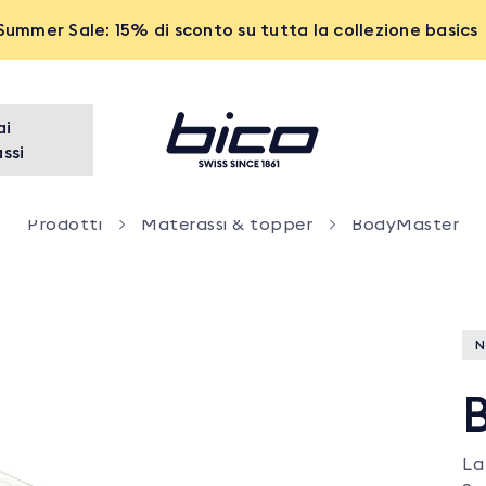
Summer Sale: 15% di sconto su tutta la collezione basics
ai
ssi
Prodotti
Materassi & topper
BodyMaster
N
La