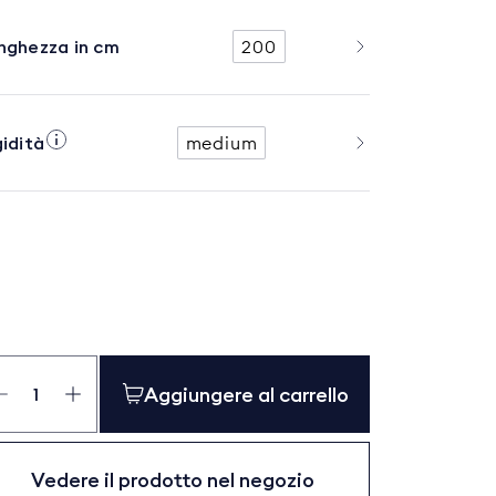
nghezza in cm
200
gidità
medium
dyMaster
antità
Aggiungere al carrello
Vedere il prodotto nel negozio