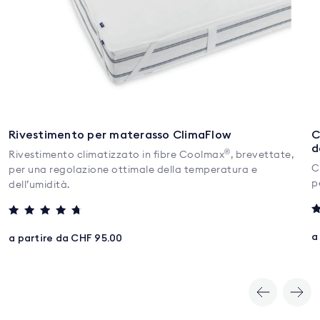
Rivestimento per materasso ClimaFlow
C
d
®
Rivestimento climatizzato in fibre Coolmax
, brevettate,
C
per una regolazione ottimale della temperatura e
p
dell’umidità.
V
Valutato
5
4.5
a
a partire da CHF 95.00
s
su 5