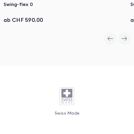
Swing-flex 0
S
ab CHF 590.00
a
Zum Produkt
Swiss Made