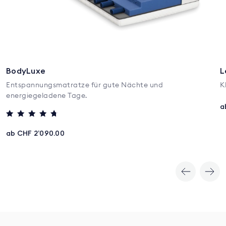
BodyLuxe
L
Entspannungsmatratze für gute Nächte und
K
energiegeladene Tage.
a
Bewertet mit
4.5
ab CHF 2’090.00
von 5