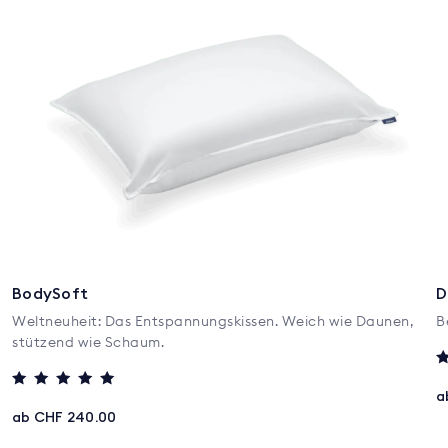
BodySoft
D
Weltneuheit: Das Entspannungskissen. Weich wie Daunen,
B
stützend wie Schaum.
B
m
a
Bewertet mit
3
5
ab CHF 240.00
v
von 5