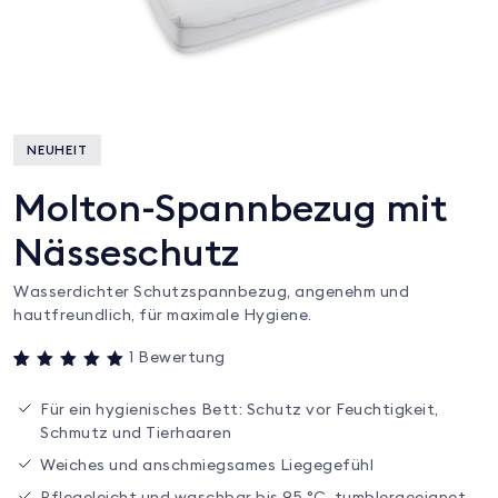
NEUHEIT
Molton-Spannbezug mit
Nässeschutz
Wasserdichter Schutzspannbezug, angenehm und
hautfreundlich, für maximale Hygiene.
1
Bewertung
Bewertet mit
1
5
von 5,
Für ein hygienisches Bett: Schutz vor Feuchtigkeit,
basierend auf
Kundenbewertung
Schmutz und Tierhaaren
Weiches und anschmiegsames Liegegefühl
Pflegeleicht und waschbar bis 95 °C, tumblergeeignet